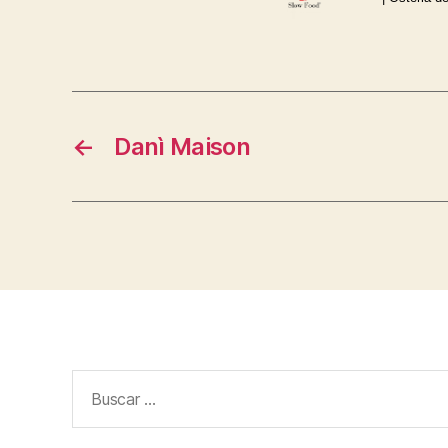
←
Danì Maison
Buscar: