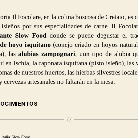
toria Il Focolare, en la colina boscosa de Cretaio, es 
 isleños por sus especialidades de carne. Il Focola
rante Slow Food
donde se puede degustar el trad
 de hoyo isquitano
(conejo criado en hoyos natural
a), las
alubias zampognari
, uun tipo de alubia q
í en Ischia, la caponata isquitana (pisto isleño), las
omas de nuestros huertos, las hierbas silvestres local
y cervezas artesanales no faltarán en la mesa.
OCIMIENTOS
e Italia Slow Food