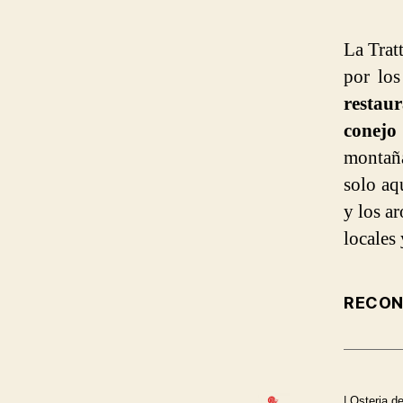
La Trat
por los
restau
conejo
montañ
solo aqu
y los ar
locales 
RECON
| Osteria d