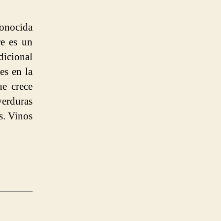
conocida
re es un
icional
es en la
ue crece
 verduras
es. Vinos