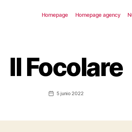
Homepage
Homepage agency
N
Il Focolare
5 junio 2022
Fecha
de
la
entrada