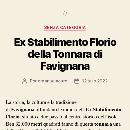
Categorías
SENZA CATEGORIA
Ex Stabilimento Florio
della Tonnara di
Favignana
Por
emanuelacurci
12 julio 2022
Autor
Fecha
de
de
la
la
entrada
entrada
La storia, la cultura e la tradizione
di
Favignana
affondano le radici nell’
Ex Stabilimento
Florio
, situato a due passi dal centro storico dell’isola.
Ben 32.000 metri quadrati fanno di questa
tonnara
una