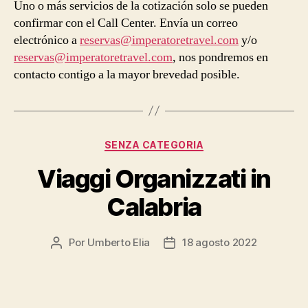
entrada
entrada
Uno o más servicios de la cotización solo se pueden
confirmar con el Call Center. Envía un correo
electrónico a
reservas@imperatoretravel.com
y/o
reservas@imperatoretravel.com
, nos pondremos en
contacto contigo a la mayor brevedad posible.
Categorías
SENZA CATEGORIA
Viaggi Organizzati in
Calabria
Por
Umberto Elia
18 agosto 2022
Autor
Fecha
de
de
la
la
entrada
entrada