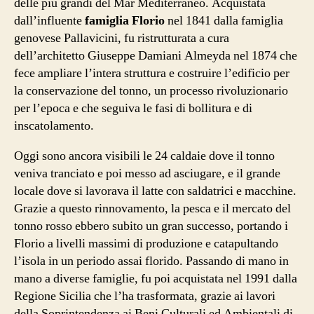
delle più grandi del Mar Mediterraneo. Acquistata
dall’influente
famiglia Florio
nel 1841 dalla famiglia
genovese Pallavicini, fu ristrutturata a cura
dell’architetto Giuseppe Damiani Almeyda nel 1874 che
fece ampliare l’intera struttura e costruire l’edificio per
la conservazione del tonno, un processo rivoluzionario
per l’epoca e che seguiva le fasi di bollitura e di
inscatolamento.
Oggi sono ancora visibili le 24 caldaie dove il tonno
veniva tranciato e poi messo ad asciugare, e il grande
locale dove si lavorava il latte con saldatrici e macchine.
Grazie a questo rinnovamento, la pesca e il mercato del
tonno rosso ebbero subito un gran successo, portando i
Florio a livelli massimi di produzione e catapultando
l’isola in un periodo assai florido. Passando di mano in
mano a diverse famiglie, fu poi acquistata nel 1991 dalla
Regione Sicilia che l’ha trasformata, grazie ai lavori
della Soprintendenza ai Beni Culturali ed Ambientali di