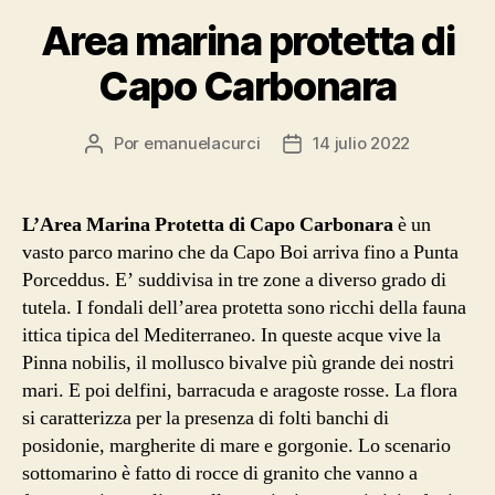
Area marina protetta di
Capo Carbonara
Por
emanuelacurci
14 julio 2022
Autor
Fecha
de
de
la
la
entrada
entrada
L’Area Marina Protetta di Capo Carbonara
è un
vasto parco marino che da Capo Boi arriva fino a Punta
Porceddus. E’ suddivisa in tre zone a diverso grado di
tutela. I fondali dell’area protetta sono ricchi della fauna
ittica tipica del Mediterraneo. In queste acque vive la
Pinna nobilis, il mollusco bivalve più grande dei nostri
mari. E poi delfini, barracuda e aragoste rosse. La flora
si caratterizza per la presenza di folti banchi di
posidonie, margherite di mare e gorgonie. Lo scenario
sottomarino è fatto di rocce di granito che vanno a