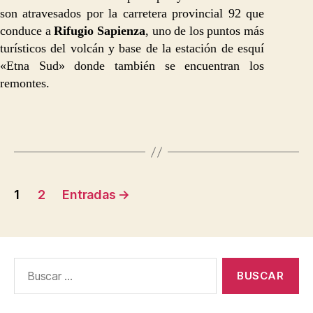
son atravesados por la carretera provincial 92 que
conduce a
Rifugio Sapienza
, uno de los puntos más
turísticos del volcán y base de la estación de esquí
«Etna Sud» donde también se encuentran los
remontes.
Paginación
1
2
Entradas
→
de
entradas
Buscar: