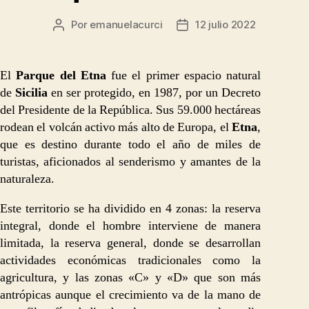
Por
emanuelacurci
12 julio 2022
Autor
Fecha
de
de
la
la
entrada
entrada
El
Parque del Etna
fue el primer espacio natural
de
Sicilia
en ser protegido, en 1987, por un Decreto
del Presidente de la República. Sus 59.000 hectáreas
rodean el volcán activo más alto de Europa, el
Etna
,
que es destino durante todo el año de miles de
turistas, aficionados al senderismo y amantes de la
naturaleza.
Este territorio se ha dividido en 4 zonas: la reserva
integral, donde el hombre interviene de manera
limitada, la reserva general, donde se desarrollan
actividades económicas tradicionales como la
agricultura, y las zonas «C» y «D» que son más
antrópicas aunque el crecimiento va de la mano de