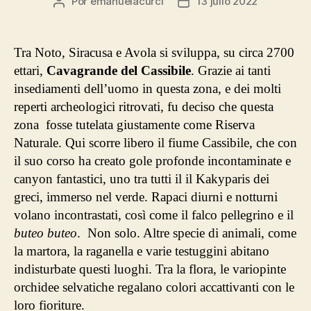
Por
emanuelacurci
13 julio 2022
Autor
Fecha
de
de
la
la
entrada
entrada
Tra Noto, Siracusa e Avola si sviluppa, su circa 2700
ettari,
Cavagrande del Cassibile
. Grazie ai tanti
insediamenti dell’uomo in questa zona, e dei molti
reperti archeologici ritrovati, fu deciso che questa
zona fosse tutelata giustamente come Riserva
Naturale. Qui scorre libero il fiume Cassibile, che con
il suo corso ha creato gole profonde incontaminate e
canyon fantastici, uno tra tutti il il Kakyparis dei
greci, immerso nel verde. Rapaci diurni e notturni
volano incontrastati, così come il falco pellegrino e il
buteo buteo
. Non solo. Altre specie di animali, come
la martora, la raganella e varie testuggini abitano
indisturbate questi luoghi. Tra la flora, le variopinte
orchidee selvatiche regalano colori accattivanti con le
loro fioriture.