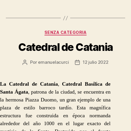
Categorías
SENZA CATEGORIA
Catedral de Catania
Por
emanuelacurci
12 julio 2022
Autor
Fecha
de
de
la
la
entrada
entrada
La Catedral de Catania
,
Catedral Basílica de
Santa Ágata
, patrona de la ciudad, se encuentra en
la hermosa Piazza Duomo, un gran ejemplo de una
plaza de estilo barroco tardío. Esta magnífica
estructura fue construida en época normanda
alrededor del año 1000 en el lugar exacto del