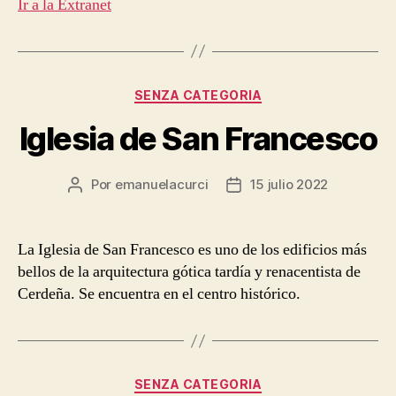
Ir a la Extranet
Categorías
SENZA CATEGORIA
Iglesia de San Francesco
Por
emanuelacurci
15 julio 2022
Autor
Fecha
de
de
la
la
entrada
entrada
La Iglesia de San Francesco es uno de los edificios más
bellos de la arquitectura gótica tardía y renacentista de
Cerdeña. Se encuentra en el centro histórico.
Categorías
SENZA CATEGORIA