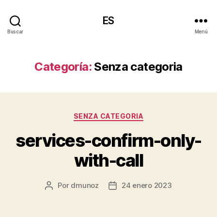
ES
Buscar
Menú
Categoría:
Senza categoria
Categorías
SENZA CATEGORIA
services-confirm-only-
with-call
Por
dmunoz
24 enero 2023
Autor
Fecha
de
de
la
la