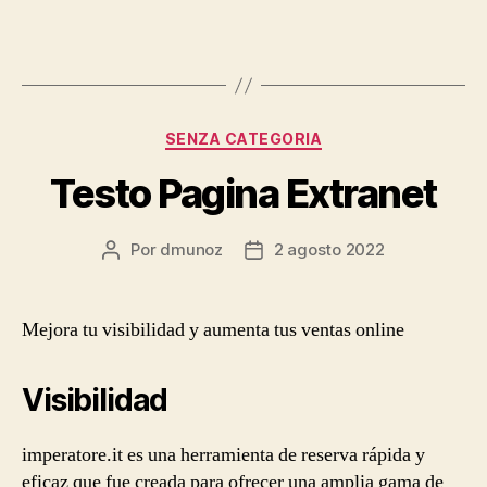
Categorías
SENZA CATEGORIA
Testo Pagina Extranet
Por
dmunoz
2 agosto 2022
Autor
Fecha
de
de
la
la
entrada
entrada
Mejora tu visibilidad y aumenta tus ventas online
Visibilidad
imperatore.it es una herramienta de reserva rápida y
eficaz que fue creada para ofrecer una amplia gama de