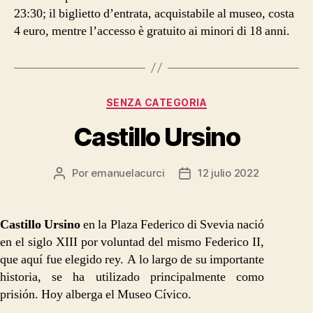
23:30; il biglietto d’entrata, acquistabile al museo, costa
4 euro, mentre l’accesso è gratuito ai minori di 18 anni.
Categorías
SENZA CATEGORIA
Castillo Ursino
Por
emanuelacurci
12 julio 2022
Autor
Fecha
de
de
la
la
entrada
entrada
Castillo Ursino
en la Plaza Federico di Svevia nació
en el siglo XIII por voluntad del mismo Federico II,
que aquí fue elegido rey. A lo largo de su importante
historia, se ha utilizado principalmente como
prisión. Hoy alberga el Museo Cívico.