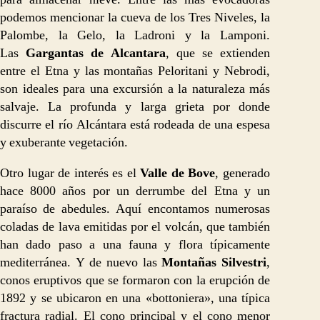
podemos mencionar la cueva de los Tres Niveles, la
Palombe, la Gelo, la Ladroni y la Lamponi.
Las
Gargantas de Alcantara
, que se extienden
entre el Etna y las montañas Peloritani y Nebrodi,
son ideales para una excursión a la naturaleza más
salvaje. La profunda y larga grieta por donde
discurre el río Alcántara está rodeada de una espesa
y exuberante vegetación.
Otro lugar de interés es el
Valle de Bove
, generado
hace 8000 años por un derrumbe del Etna y un
paraíso de abedules. Aquí encontamos numerosas
coladas de lava emitidas por el volcán, que también
han dado paso a una fauna y flora típicamente
mediterránea. Y de nuevo las
Montañas Silvestri
,
conos eruptivos que se formaron con la erupción de
1892 y se ubicaron en una «bottoniera», una típica
fractura radial. El cono principal y el cono menor