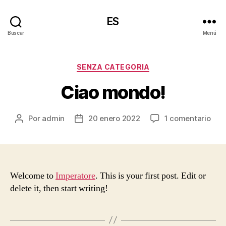
ES
Buscar
Menú
Categorías
SENZA CATEGORIA
Ciao mondo!
en
Por
admin
20 enero 2022
1 comentario
Autor
Fecha
Cia
de
de
mon
la
la
entrada
entrada
Welcome to
Imperatore
. This is your first post. Edit or
delete it, then start writing!