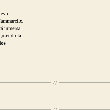
leva
Cammarelle,
stá inmersa
iguiendo la
los