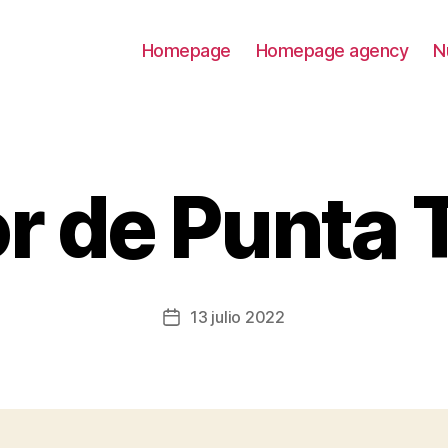
Homepage
Homepage agency
N
r de Punta 
13 julio 2022
Fecha
de
la
entrada