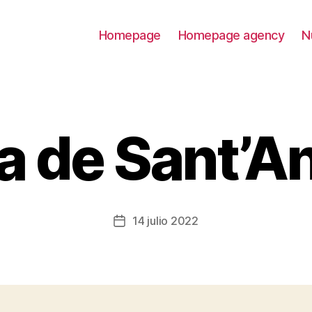
Homepage
Homepage agency
N
ca de Sant’A
14 julio 2022
Fecha
de
la
entrada