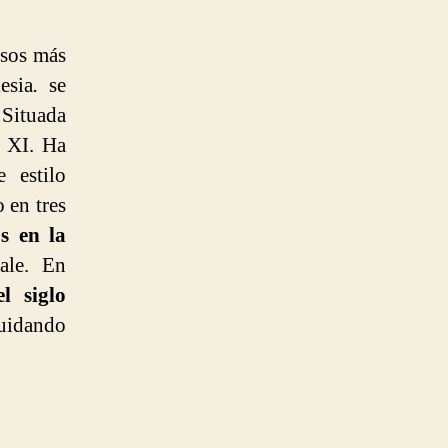
osos más
esia
.
se
 Situada
o XI. Ha
 estilo
o en tres
s en la
rale. En
l siglo
cuidando