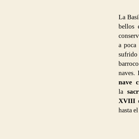
La Basí
bellos 
conserv
a poca 
sufrid
barroco.
naves.
nave c
la
sacri
XVIII
hasta e