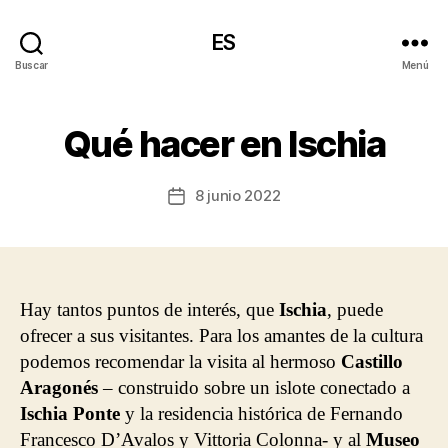
ES
Buscar
Menú
Qué hacer en Ischia
8 junio 2022
Fecha
de
la
entrada
Hay tantos puntos de interés, que
Ischia
, puede
ofrecer a sus visitantes. Para los amantes de la cultura
podemos recomendar la visita al hermoso
Castillo
Aragonés
– construido sobre un islote conectado a
Ischia Ponte
y la residencia histórica de Fernando
Francesco D’Avalos y Vittoria Colonna- y al
Museo