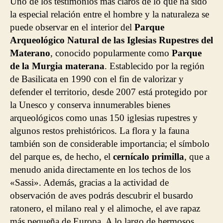
Uno de los testimonios más claros de lo que ha sido
la especial relación entre el hombre y la naturaleza se
puede observar en el interior del
Parque
Arqueológico Natural de las Iglesias Rupestres del
Materano
, conocido popularmente como
Parque
de la Murgia materana
. Establecido por la región
de Basilicata en 1990 con el fin de valorizar y
defender el territorio, desde 2007 está protegido por
la Unesco y conserva innumerables bienes
arqueológicos como unas 150 iglesias rupestres y
algunos restos prehistóricos. La flora y la fauna
también son de considerable importancia; el símbolo
del parque es, de hecho, el
cernícalo primilla
, que a
menudo anida directamente en los techos de los
«Sassi». Además, gracias a la actividad de
observación de aves podrás descubrir el busardo
ratonero, el milano real y el alimoche, el ave rapaz
más pequeña de Europa. A lo largo de hermosos