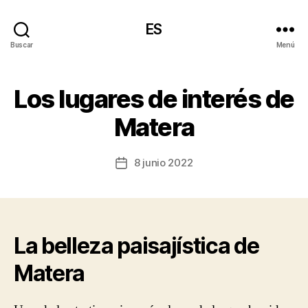
ES
Buscar
Menú
Los lugares de interés de
Matera
8 junio 2022
Fecha
de
la
entrada
La belleza paisajística de
Matera