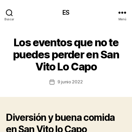
ES
Buscar
Menú
Los eventos que no te
puedes perder en San
Vito Lo Capo
9 junio 2022
Fecha
de
la
entrada
Diversión y buena comida
en San Vito lo Capo