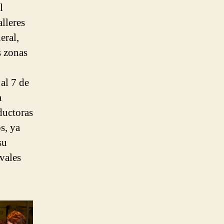
l
lleres
eral,
s zonas
 al 7 de
a
ductoras
s, ya
su
vales