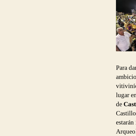
Para dar
ambicio
vitivin
lugar en
de
Cast
Castill
estarán
Arqueol