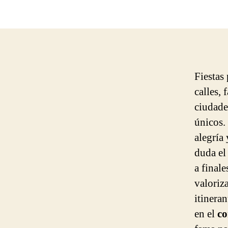
Fiestas 
calles,
ciudade
únicos.
alegría
duda el
a final
valoriz
itinera
en el
co