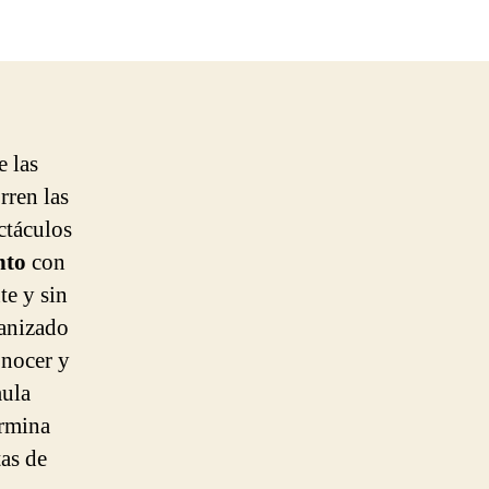
e las
rren las
ctáculos
nto
con
te y sin
anizado
onocer y
mula
ermina
tas de