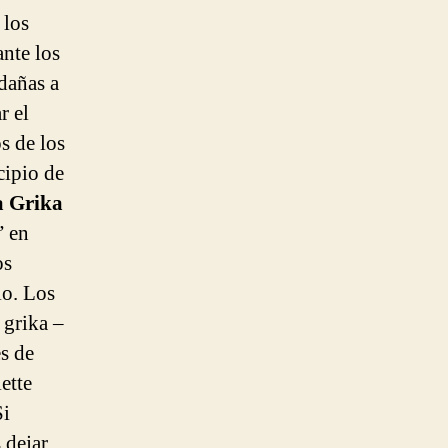
 los
ante los
edañas a
r el
s de los
cipio de
a Grika
” en
os
io. Los
 grika –
s de
ette
Si
 dejar