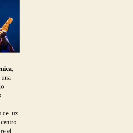
nica
,
n una
do
s
s de luz
 centro
re el