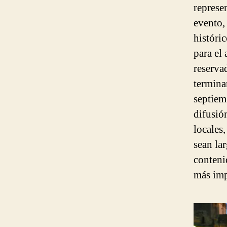
represe
evento,
históric
para el 
reserva
termina
septiem
difusió
locales
sean la
conteni
más impo