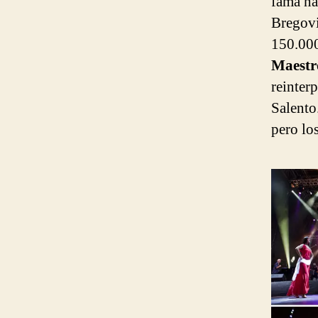
fama na
Bregovi
150.000
Maest
reinter
Salento.
pero los