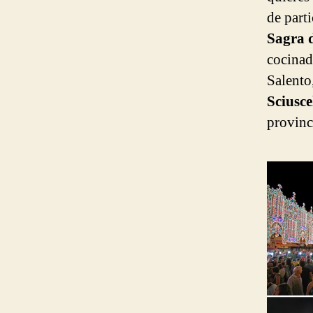
de part
Sagra d
cocinad
Salento
Sciusce
provinc