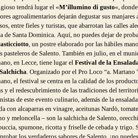
igioso tendrá lugar el «
M’illumino di gusto
«, donde
ores agroalimentarios dejarán degustar sus manjares 
s, entre fieles y turistas, que abarrotan las calles al
sia de Santa Dominica. Aquí, no puedes dejar de proba
asticciotto
, un postre elaborado por las hábiles mano
s pasteleros de Salento. También en julio, en el muni
ano, en Lecce, tiene lugar el
Festival de la Ensalad
 Salchicha
. Organizado por el Pro Loco “a. Martano 
no, el festival se centra en la calidad de los product
s y el redescubrimiento de las tradiciones del territor
nistas de este evento culinario, además de la ensalada
da con alcaparras en vinagre, aceitunas Nardò, tomate
o y meloncella – son la salchicha de Salento, orecchi
puccia, spumone, ricotta y friselle de cebada y trigo. 
 probar los verdaderos sabores de Salento, ¡no puedes