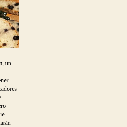
t
, un
ener
ocadores
el
ero
ue
tarán