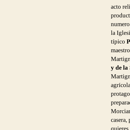
acto rel
product
numeroso
la Igle
típico
P
maestro
Martign
y de la
Martigna
agrícola
protago
prepara
Morcian
casera, 
quieres