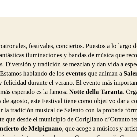
la
entrada
patronales, festivales, conciertos. Puestos a lo largo d
 fantásticas iluminaciones y bandas de música que reco
s. Diversión y tradición se mezclan y dan vida a espe
 Estamos hablando de los
eventos
que animan a
Sale
 y felicidad durante el verano. El evento más importan
 más esperado es la famosa
Notte della Taranta
. Org
es de agosto, este Festival tiene como objetivo dar a c
ar la tradición musical de Salento con la probada fór
nte que desde el municipio de Corigliano d’Otranto t
ncierto de Melpignano
, que acoge a músicos y artis