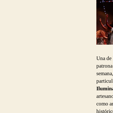
Una de 
patrona
semana, 
particu
Ilumin
artesan
como ar
históri