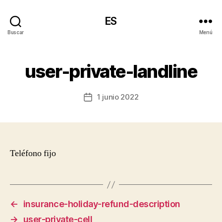
ES
Buscar
Menú
user-private-landline
1 junio 2022
Fecha
de
la
entrada
Teléfono fijo
←
insurance-holiday-refund-description
→
user-private-cell