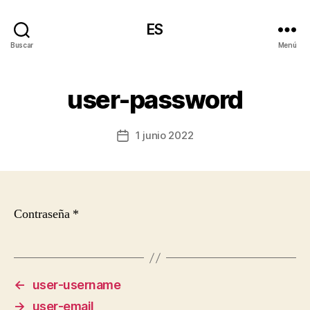
ES
Buscar
Menú
user-password
1 junio 2022
Fecha
de
la
entrada
Contraseña *
←
user-username
→
user-email