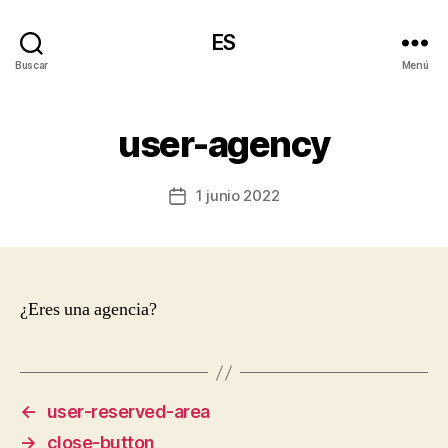
ES
Buscar
Menú
user-agency
1 junio 2022
Fecha
de
la
entrada
¿Eres una agencia?
←
user-reserved-area
→
close-button