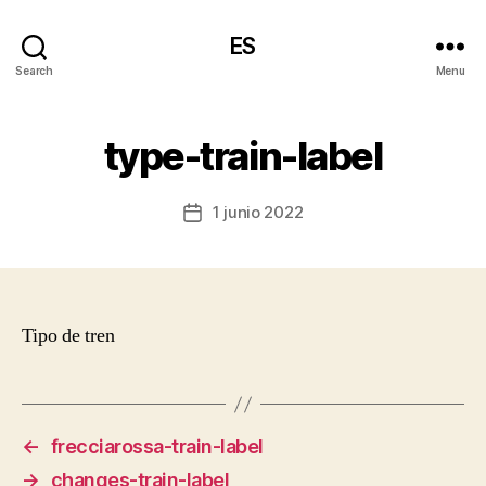
ES
Search
Menu
type-train-label
1 junio 2022
Post
date
Tipo de tren
←
frecciarossa-train-label
→
changes-train-label