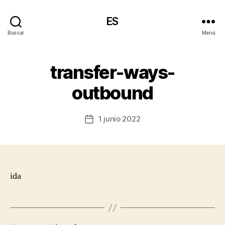
ES
Buscar
Menú
transfer-ways-
outbound
1 junio 2022
Fecha
de
la
entrada
ida