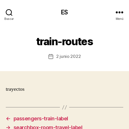
ES
Buscar
Menú
train-routes
2 junio 2022
Fecha
de
la
entrada
trayectos
←
passengers-train-label
→
searchbox-room-travel-label