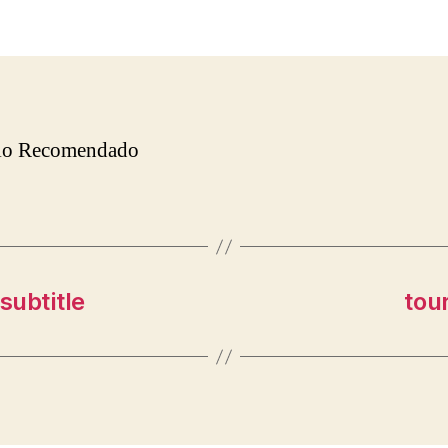
la
entrada
rio Recomendado
subtitle
tou