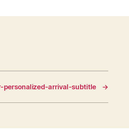
r-personalized-arrival-subtitle
→