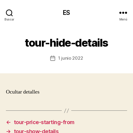
ES
Buscar
Menú
tour-hide-details
1 junio 2022
Fecha
de
la
entrada
Ocultar detalles
←
tour-price-starting-from
→
tour-show-details