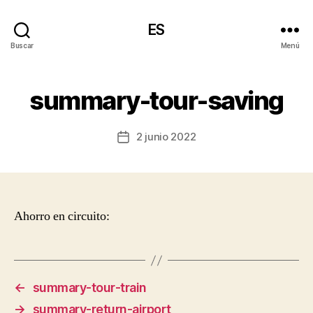
ES
Buscar
Menú
summary-tour-saving
2 junio 2022
Fecha
de
la
entrada
Ahorro en circuito:
←
summary-tour-train
→
summary-return-airport