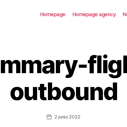
Homepage
Homepage agency
N
mmary-flig
outbound
2 junio 2022
Fecha
de