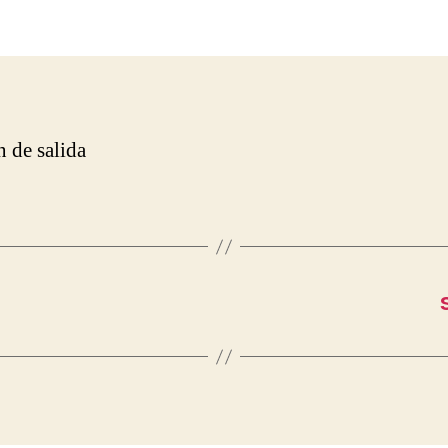
la
entrada
n de salida