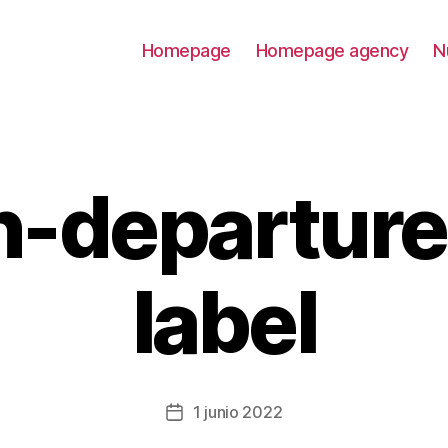
Homepage
Homepage agency
N
n-departure
label
1 junio 2022
Fecha
de