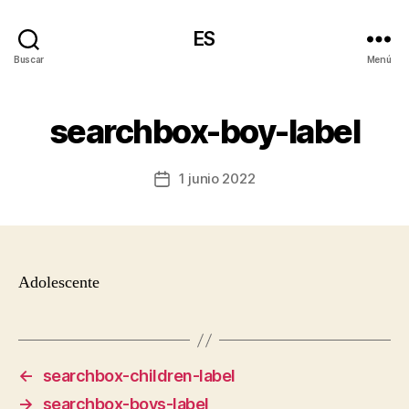
ES
Buscar
Menú
searchbox-boy-label
1 junio 2022
Fecha
de
la
entrada
Adolescente
←
searchbox-children-label
→
searchbox-boys-label