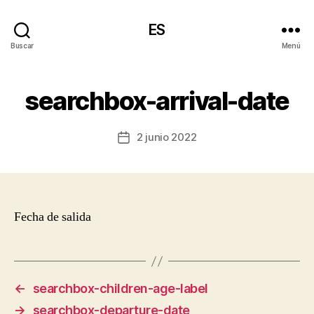
ES
Buscar
Menú
searchbox-arrival-date
2 junio 2022
Fecha
de
la
entrada
Fecha de salida
←
searchbox-children-age-label
→
searchbox-departure-date