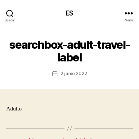
ES
Buscar
Menú
searchbox-adult-travel-
label
2 junio 2022
Fecha
de
la
entrada
Adulto