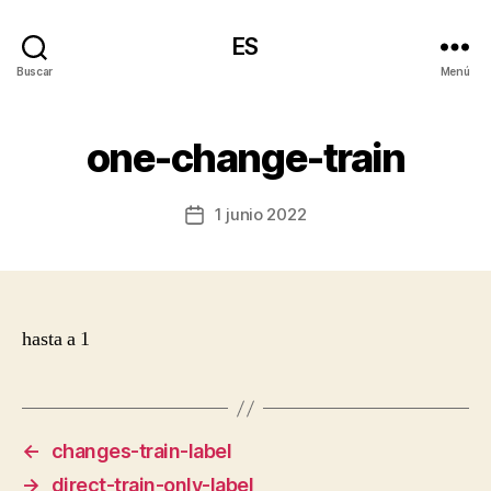
ES
Buscar
Menú
one-change-train
1 junio 2022
Fecha
de
la
entrada
hasta a 1
←
changes-train-label
→
direct-train-only-label