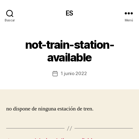
ES
Buscar
Menú
not-train-station-
available
1 junio 2022
Fecha
de
la
entrada
no dispone de ninguna estación de tren.