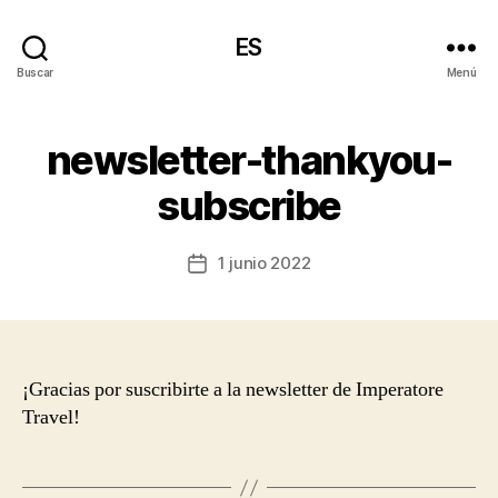
ES
Buscar
Menú
newsletter-thankyou-
subscribe
1 junio 2022
Fecha
de
la
entrada
¡Gracias por suscribirte a la newsletter de Imperatore
Travel!