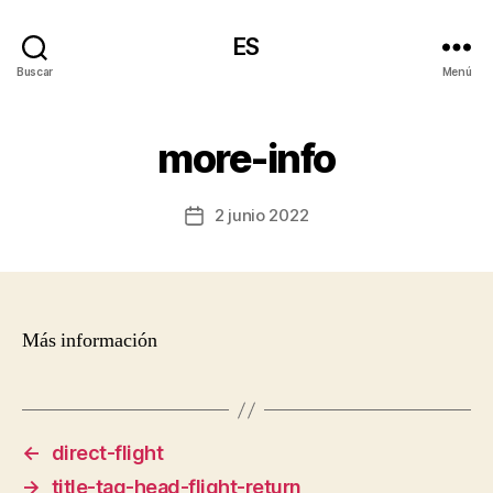
ES
Buscar
Menú
more-info
2 junio 2022
Fecha
de
la
entrada
Más información
←
direct-flight
→
title-tag-head-flight-return