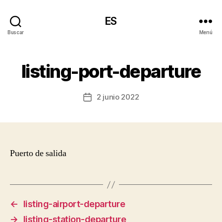
ES
Buscar
Menú
listing-port-departure
2 junio 2022
Fecha
de
la
entrada
Puerto de salida
←
listing-airport-departure
→
listing-station-departure