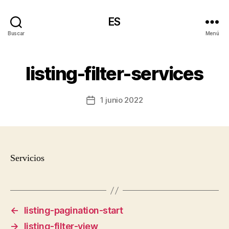
ES
Buscar
Menú
listing-filter-services
1 junio 2022
Fecha
de
la
entrada
Servicios
←
listing-pagination-start
→
listing-filter-view