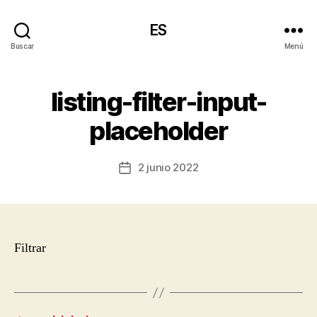
ES
Buscar
Menú
listing-filter-input-
placeholder
2 junio 2022
Fecha
de
la
entrada
Filtrar