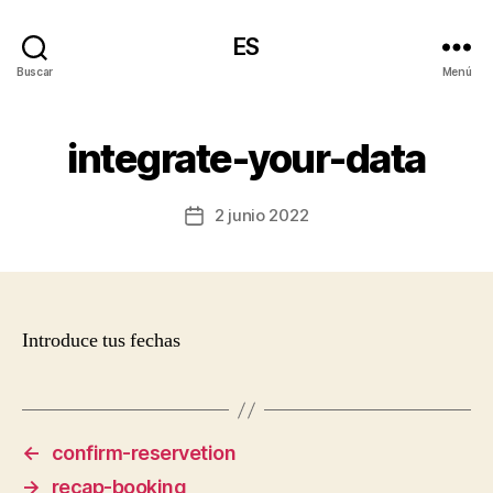
ES
Buscar
Menú
integrate-your-data
2 junio 2022
Fecha
de
la
entrada
Introduce tus fechas
←
confirm-reservetion
→
recap-booking