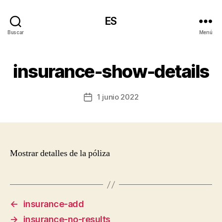
ES
Buscar
Menú
insurance-show-details
1 junio 2022
Fecha
de
la
entrada
Mostrar detalles de la póliza
←
insurance-add
→
insurance-no-results