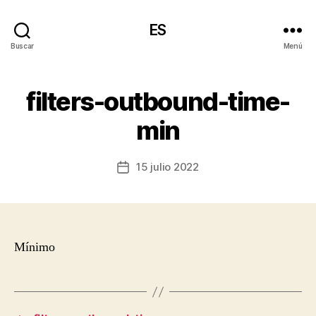
ES
Buscar
Menú
filters-outbound-time-
min
15 julio 2022
Fecha
de
la
entrada
Mínimo