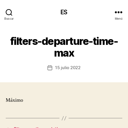
ES
Buscar
Menú
filters-departure-time-
max
15 julio 2022
Fecha
de
la
entrada
Máximo