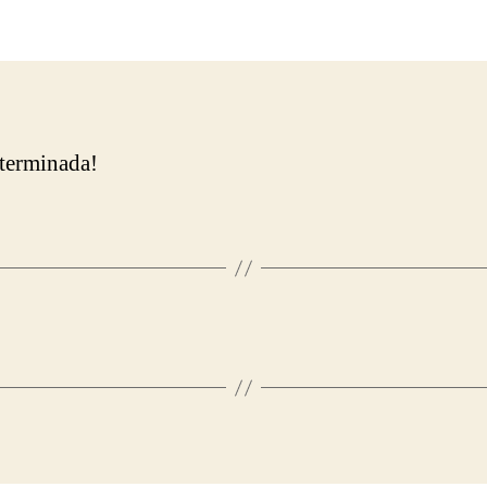
la
entrada
 terminada!