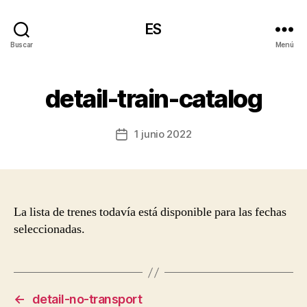
ES
Buscar
Menú
detail-train-catalog
1 junio 2022
Fecha
de
la
entrada
La lista de trenes todavía está disponible para las fechas
seleccionadas.
←
detail-no-transport