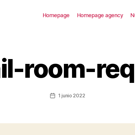
Homepage
Homepage agency
N
il-room-re
1 junio 2022
Fecha
de
la
entrada