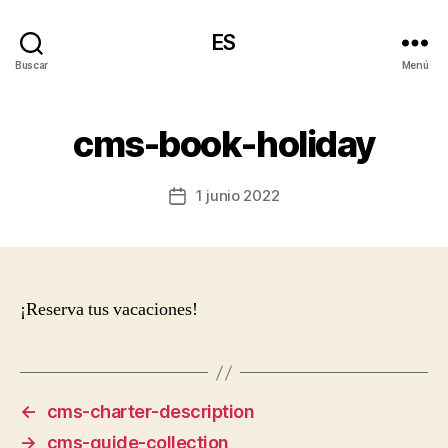
ES
Buscar
Menú
cms-book-holiday
1 junio 2022
Fecha
de
la
entrada
¡Reserva tus vacaciones!
←
cms-charter-description
→
cms-guide-collection