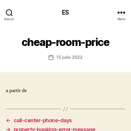
ES
Buscar
Menú
cheap-room-price
15 julio 2022
Fecha
de
la
entrada
a partir de
←
call-center-phone-days
→
property-booking-error-message