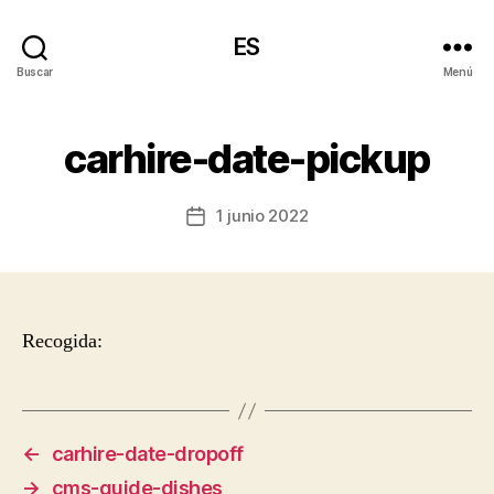
ES
Buscar
Menú
carhire-date-pickup
1 junio 2022
Fecha
de
la
entrada
Recogida:
←
carhire-date-dropoff
→
cms-guide-dishes