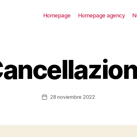
Homepage
Homepage agency
N
ancellazio
28 noviembre 2022
Fecha
de
la
entrada