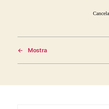
Cancel
←
Mostra
Buscar: