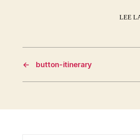
LEE L
←
button-itinerary
Buscar: