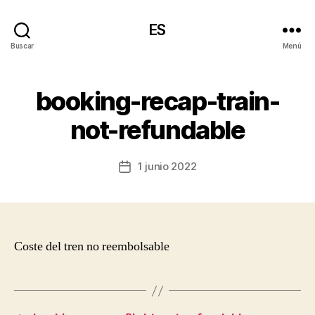
ES
Buscar
Menú
booking-recap-train-
not-refundable
1 junio 2022
Fecha
de
la
entrada
Coste del tren no reembolsable