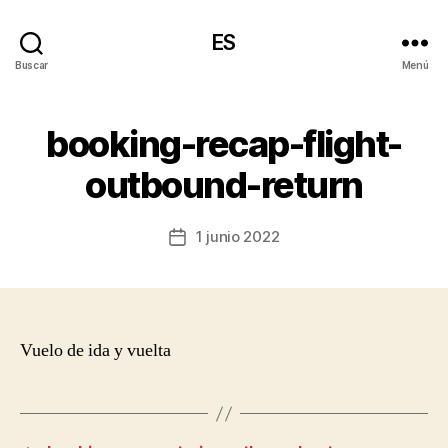
ES
Buscar
Menú
booking-recap-flight-
outbound-return
1 junio 2022
Fecha
de
la
entrada
Vuelo de ida y vuelta