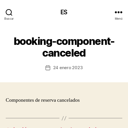
ES
Buscar
Menú
booking-component-
canceled
24 enero 2023
Fecha
de
la
entrada
Componentes de reserva cancelados