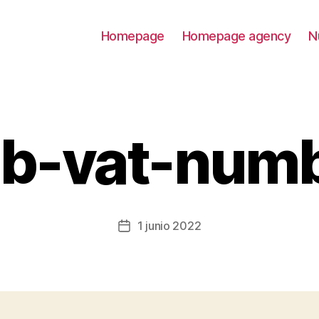
Homepage
Homepage agency
N
b-vat-num
1 junio 2022
Fecha
de
la
entrada