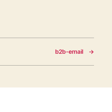
b2b-email
→