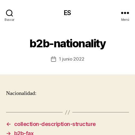
ES
Buscar
Menú
b2b-nationality
1 junio 2022
Fecha
de
la
entrada
Nacionalidad:
←
collection-description-structure
→
b2b-fax