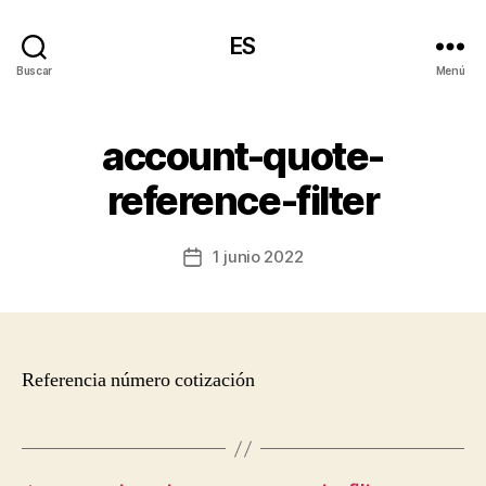
ES
Buscar
Menú
account-quote-
reference-filter
1 junio 2022
Fecha
de
la
entrada
Referencia número cotización