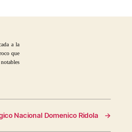
cada a la
rroco que
notables
ico Nacional Domenico Ridola
→