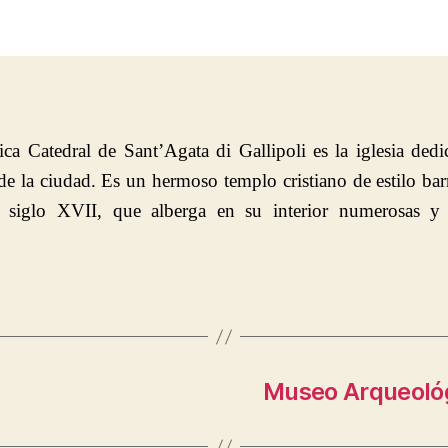
la
entrada
ica Catedral de Sant’Agata di Gallipoli es la iglesia dedi
de la ciudad. Es un hermoso templo cristiano de estilo ba
l siglo XVII, que alberga en su interior numerosas y 
Museo Arqueológ